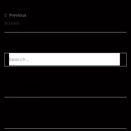
Previous
BOXING
Categories
No hay categorías
Recent Posts
Archives